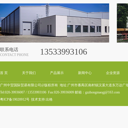
13533993106
联系电话
CONTACT PHONE
首 页
关于我们
产品展示
新闻中心
企业资源
广州中贸国际贸易有限公司@版权所有 地址:广州市番禺区南村镇汉溪大道东万达广场B4
Tel:020-39936007 / 13533993106 Fax:020-39936009 邮箱：gzzhongmaogj@163.com
粤ICP备19020912号
技术支持:
出格